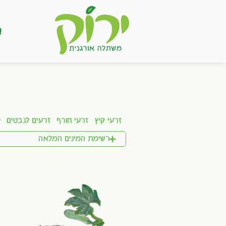
ר
זרעי קיץ
זרעי חורף
זרעים לנבטים
ע
רשימת המינים המלאה