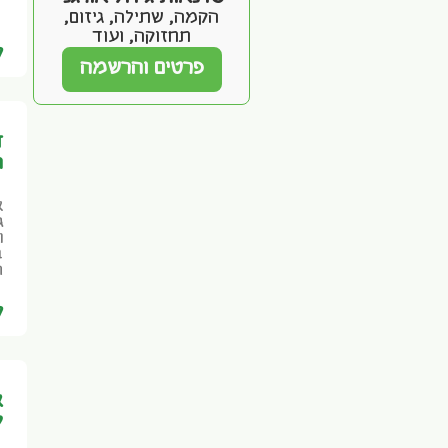
הקמה, שתילה, גיזום,
תחזוקה, ועוד
ק
פרטים והרשמה
ד
ה
א
ג
ו
ב
ה
ק
א
ל