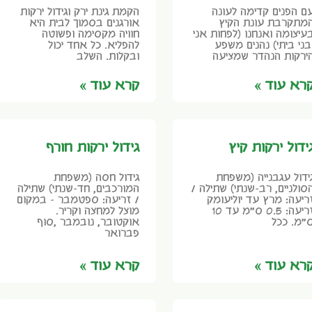
ם הפנים קדימה לעונה
הקמת גינת ירק וגידול ירקות
מתקרבת עונת הקיץ
אורגנים בסמוך לבית היא
עיצומה ואנחנו (לפחות אני
חוויה מקסימה ופשוטה
בני ביתי) נהנים משפע
להפליא. כל אחד יכול
ירקות הנהדר שמציעה
ובקלות. השלב
רא עוד »
קרא עוד »
ידול ירקות קיץ
גידול ירקות חורף
ידול עגבנייה (משפחת
גידול חסה (משפחת
סולניים, רב-שנתי) שתילה /
המורכבים, חד-שנתי) שתילה
ריעה: מרץ עד יוליעומק
/ זריעה: ספטמבר – במקום
זריעה: 0.5 ס"מ עד 10
מוצל למחצה וקריר.
"מ. ככל
אוקטובר, נובמבר ,סוף
פברואר
רא עוד »
קרא עוד »