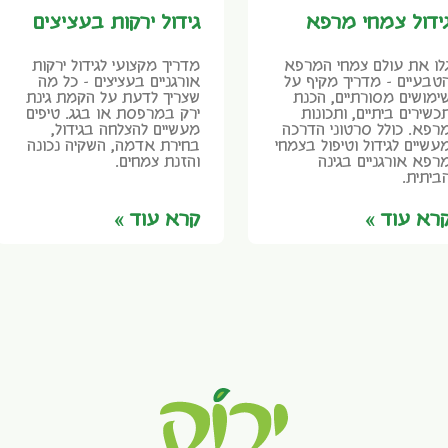
ידול צמחי מרפא
גידול ירקות בעציצים
לו את עולם צמחי המרפא
מדריך מקצועי לגידול ירקות
טבעיים – מדריך מקיף על
אורגניים בעציצים – כל מה
ימושים מסורתיים, הכנת
שצריך לדעת על הקמת גינת
כשירים ביתיים, ותכונות
ירק במרפסת או בגג. טיפים
רפא. כולל סרטוני הדרכה
מעשיים להצלחה בגידול,
עשיים לגידול וטיפול בצמחי
בחירת אדמה, השקיה נכונה
רפא אורגניים בגינה
והזנת צמחים.
ביתית.
רא עוד »
קרא עוד »