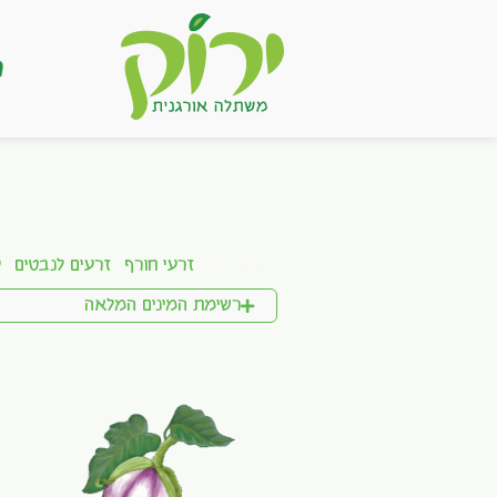
ר
זרעי קיץ
זרעי חורף
זרעים לנבטים
ע
רשימת המינים המלאה