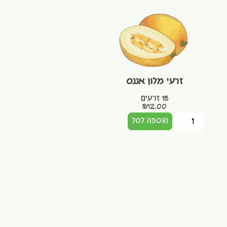
זרעי מלון אננס
15 זרעים
₪
12.00
הוספה לסל