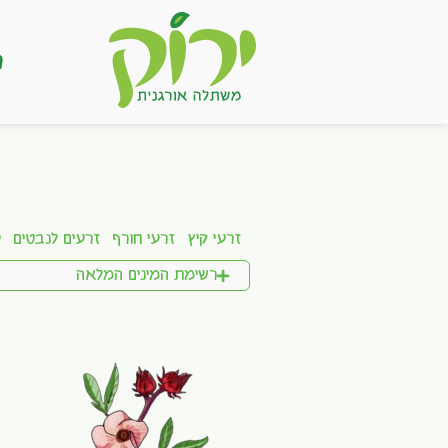
ר
זרעי קיץ
זרעי חורף
זרעים לנבטים
ע
רשימת המינים המלאה