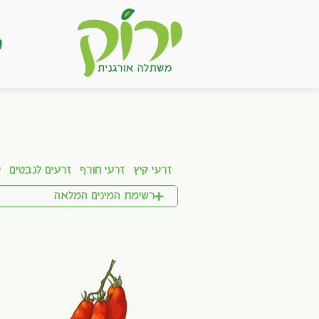
ר
זרעי קיץ
זרעי חורף
זרעים לנבטים
ע
רשימת המינים המלאה