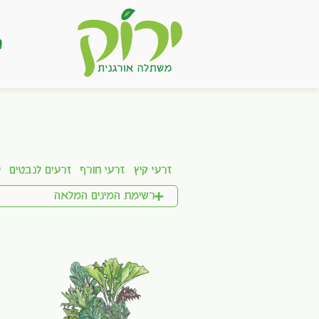
ר
זרעי קיץ
זרעי חורף
זרעים לנבטים
ע
רשימת המינים המלאה