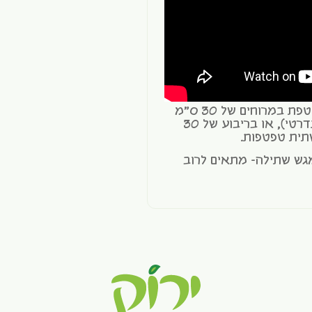
*כמות זרעים מומלצת סביב טפטפת במרוחים של 30 ס"מ
בין טפטפות (צינור טפטפות סטנדרטי), או בריבוע של 30
גש שתילה- מתאים לרוב