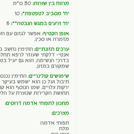
מרווח בין שורות:
30 ס"מ
יח' מסביב לטפטפת*:
10
יח' זרעים במגש הנבטה**:
5
אופן הקטיף:
אפשר לגזום עם הע
מזמרה או סכין.
ערכים תזונתיים:
התימין נחשב ב
אנטי- דלקתי שעוזר לרפא תחלוא
בדרכי הנשימה. הוא גם יעיל בטי
שמקורם במזון.
שימושים קולינריים:
התימין נכנס
תיבול ועל כן הוא ישמש בעיקר
ירקות צלויים. שמו הנוסף הוא קור
תחושת הקרירות שנוצרת על הלש
מתכון לתפוחי אדמה דרוסים:
מצרכים:
תפוחי אדמה
מלח