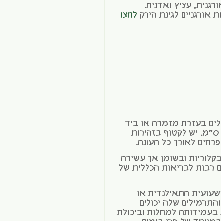
רגנית, עציץ ואדנית.
 אורגניים לגינת הירק
לחצו
ים בעזרת מזמרה או ביד
כשמגיעים לגודל של בין 30-80 ס"מ. יש לקטוף בזהירות
רחים לאורך כל העונה.
לוריות ובשומן אך עשירה
ג A,B וK שתורמים רבות לבריאות הכללית של
עועית התאילנדית או
התרמילים שלה יכולים
א בולטת בעמידותה למחלות וביכולת