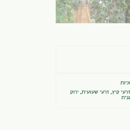
יות
רעי קיץ
,
זרעי שעועית
,
ירוק
נית