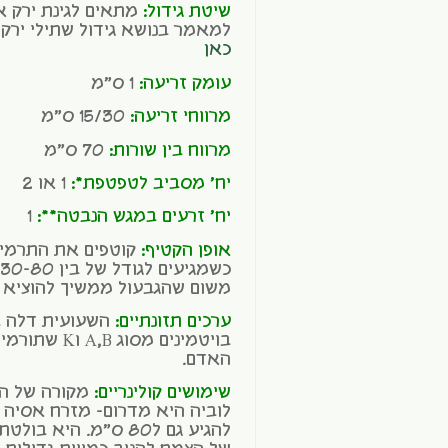
שיטת גידול:
מתאים לגינת ירק או
למאמר בנושא גידול שתילי ירקות
כאן
עומק זריעה:
1 ס"מ
מרווחי זריעה:
15/30 ס"מ
מרווח בין שורות:
70 ס"מ
יח' מסביב לטפטפת*:
1 או 2
יח' זרעים במגש הנבטה**:
1
אופן הקטיף:
קוטפים את התרמיל
משום שהגבעול ממשיך להוציא פ
ערכים תזונתיים:
השעועית דלה בק
בויטמינים מסו
האדם.
שימושים קולינריים:
מקורה של הש
לוביה היא מדרום- מזרח אסיה ו
להגיע גם ל80 ס"מ. הי