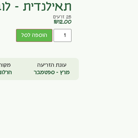
תאילנדית – לוב
25 זרעים
₪
12.00
הוספה לסל
עונת הזריעה
מקור
מרץ - ספטמבר
הרלום