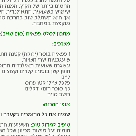
של הצמח להניב כמויות גדולות 
החמים ביותר של הקיץ. המנה 
שימוש בשעועית התאילנדית הי
אך היא תשתלב טוב בהרבה סוגי
מוקפצת במחבת.
מתכון לסלט פפאיה (סום טאם):
מצרכים:
1 פפאיה בוסר (ירוקה) קטנה חתוכה לגפרורים
8 עגבניות שרי חצויות
50 גרם שעועית תאילנדית חתוכה
חופן קטן בוטנים קלויים וקצוצים
ליים
פלפל צ'ילי קטן פרוס
כף סוכר חום/ דקלים
רוטב סויה
אופן ההכנה:
שמים את כל החומרים בקערה ו
טיפים לגידול טוב:
השעועית התאי
חוטים ועל מוטות מכיוון שכל 