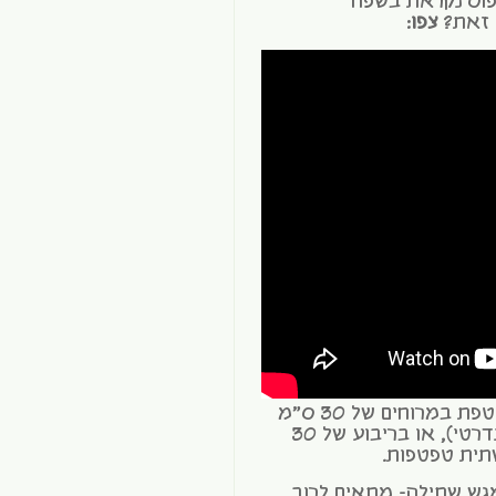
פוס נקראת בשפה
ם זאת?
צפו
:
*כמות זרעים מומלצת סביב טפטפת במרוחים של 30 ס"מ
בין טפטפות (צינור טפטפות סטנדרטי), או בריבוע של 30
גש שתילה- מתאים לרוב