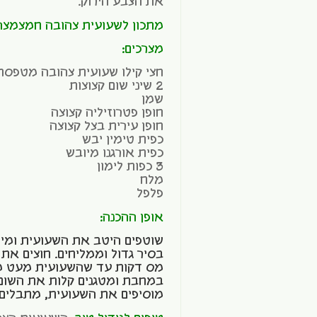
את הצבע הירוק.
מתכון לשעועית צהובה חמצמצה
מצרכים:
חצי קילו שעועית צהובה מטפסת
2 שיני שום קצוצות
שמן
חופן פטרוזיליה קצוצה
חופן עירית בצל קצוצה
כפית טימין יבש
כפית אורגנו מיובש
3 כפות לימון
מלח
פלפל
אופן ההכנה:
שוטפים היטב את השעועית ומייב
בסיר גדול וממליחים. חוצים א
מס דקות עד שהשעועית מעט מ
במחבת ומטגנים קלות את השום 
מוסיפים את השעועית, מתבלים ו