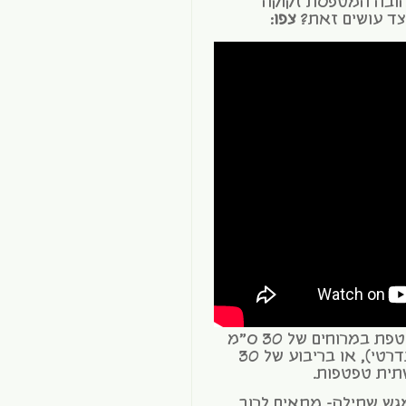
ובה המטפסת זקוקה
צד עושים זאת?
צפו
:
*כמות זרעים מומלצת סביב טפטפת במרוחים של 30 ס"מ
בין טפטפות (צינור טפטפות סטנדרטי), או בריבוע של 30
גש שתילה- מתאים לרוב