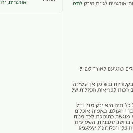
אורגניים
,
ירו
 אורגניים לגינת הירק
לחצו
קוטפים את התרמילים בהגיעם לאורך 15-20
לוריות ובשומן אך עשירה
ג A,B וK שתורמים רבות לבריאות הכללית של
ל זניה היא ירק מזין ודל
י העולם. באסיה אוכלים
 מוגשת כתוספת לצד מנות
ברוטב עגבניות. השעועית
 בלי הכלורופיל שמעניק