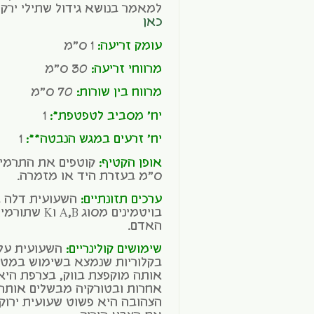
למאמר בנושא גידול שתילי ירקות
כאן
עומק זריעה:
1 ס"מ
מרווחי זריעה:
30 ס"מ
מרווח בין שורות:
70 ס"מ
יח' מסביב לטפטפת*:
1
יח' זרעים במגש הנבטה**:
1
אופן הקטיף:
ס"מ בעזרת היד או מזמרה.
ערכים תזונתיים:
השעועית דלה בק
בויטמינים מסו
האדם.
שימושים קולינריים:
השעועית על כ
בקלוריות שנמצא בשימוש במטבח
אותה מוקפצת בווק, בצרפת היא
אחרות ובטורקיה מבשלים אותה 
הצהובה היא פשוט שעועית ירוקה