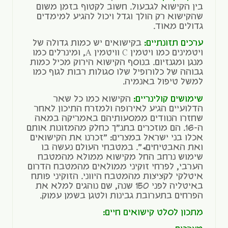
בין הקישוא לגבעול. חשוב לקטוף בזמן משום
שהקישוא רק הולך וגדל ויכול להגיע למימדים
גדולים מאוד.
ערכים תזונתיים:
בקישואים יש כמות גדולה של
ויטמינים כמו ויטמין C וויטמין A, ומינרלים כמו
מנגן ומגנזיום. בנוסף הקישוא הירוק מכיל כמות
גבוהה של כלורופיל שלו סגולות רבות לגוף כמו
למשל טיפול באנמיה.
שימושים קולינריים:
הקישוא כמו כל שאר
הדלועיים הגיע לאירופה ולמזרח התיכון לאחר
שחזרו הנוודים ממסעותיהם באמריקה במאה
ה-16. הם מוזכרים בתנ"ך כחלק מהמזונות אותם
אכלו בני ישראל במצרים: "זכרנו את הקישואים
ואת האבטיחים…". במטבחי העולם נעשה בו
שימוש נרחב החל מקישוא ממולא מהמטבח
הערבי, לפרחי זוקיני ממולאים מהמטבח הדרום
איטלקי לקציצות מהמטבח היווני. הזוקיני פותח
באיטליה לפני 150 שנה, שם נוהגים למלא את
הפרחים בתערובת גבינות ולטגן בשמן עמוק.
מתכון לסלט קישואים חיים: