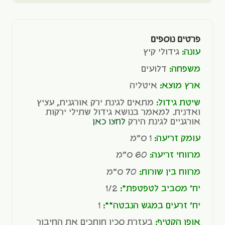
פרטים נוספים
עונה:
גידולי קיץ
משפחה:
דלועים
ארץ מוצא:
איטליה
שיטת גידול:
מתאים לגינת ירק אורגנית, עציץ
ואדנית. למאמר בנושא גידול שתילי ירקות
אורגניים לגינת הירק
לחצו כאן
עומק זריעה:
1 ס"מ
מרווחי זריעה:
60 ס"מ
מרווח בין שורות:
70 ס"מ
יח' מסביב לטפטפת*:
1/2
יח' זרעים במגש הנבטה**:
1
אופן הקטיף:
בעזרת סכין חותכים את החיבור