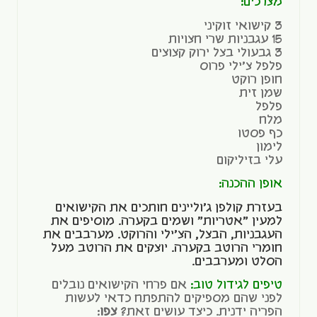
מצרכים:
3 קישואי זוקיני
15 עגבניות שרי חצויות
3 גבעולי בצל ירוק קצוצים
פלפל צ'ילי פרוס
חופן רוקט
שמן זית
פלפל
מלח
כף פסטו
לימון
עלי בזיליקום
אופן ההכנה:
בעזרת קולפן ג'וליינים חותכים את הקישואים
למעין "אטריות" ושמים בקערה. מוסיפים את
העגבניות, הבצל, הצ'ילי והרוקט. מערבבים את
חומרי הרוטב בקערה. יוצקים את הרוטב מעל
הסלט ומערבבים.
טיפים לגידול טוב:
אם פרחי הקישואים נובלים
לפני שהם מספיקים להתפתח כדאי לעשות
הפריה ידנית. כיצד עושים זאת?
צפו
: