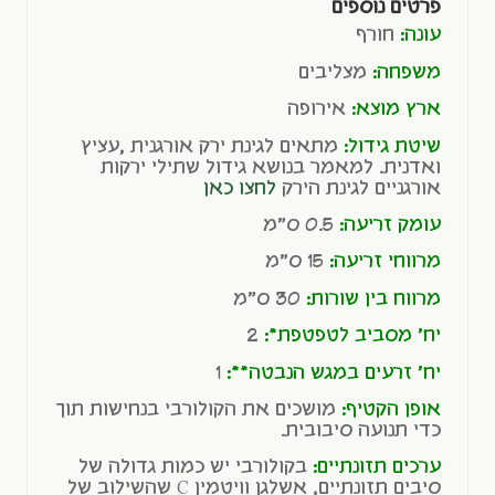
פרטים נוספים
עונה:
חורף
משפחה:
מצליבים
ארץ מוצא:
אירופה
שיטת גידול:
מתאים לגינת ירק אורגנית ,עציץ
ואדנית. למאמר בנושא גידול שתילי ירקות
אורגניים לגינת הירק
לחצו כאן
עומק זריעה:
0.5 ס"מ
מרווחי זריעה:
15 ס"מ
מרווח בין שורות:
30 ס"מ
יח' מסביב לטפטפת*:
2
יח' זרעים במגש הנבטה**:
1
אופן הקטיף:
מושכים את הקולורבי בנחישות תוך
כדי תנועה סיבובית.
ערכים תזונתיים:
בקולורבי יש כמות גדולה של
סיבים תזונתיים, אשלגן וויטמין C שהשילוב של