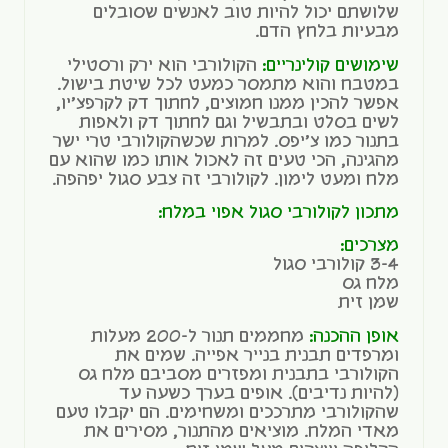
שלושתם יכול להיות טוב לאנשים שסובלים
מבעיות בלחץ הדם.
שימושים קולינריים:
הקולורבי הוא ירק ורסטילי
במטבח והוא מתמסר כמעט לכל שיטת בישול.
אפשר להכין ממנו חמוצים, לחתוך דק לקרפצ'יו,
לשים בסלט ובתבשיל וגם לחתוך דק ולאפות
בתנור כמו צ'יפס. למרות שכשהקולורבי טרי ישר
מהגינה, הכי טעים זה לאכול אותו כמו שהוא עם
מלח ומעט לימון. לקולורבי זה צבע סגול יפהפה.
מתכון לקולורבי סגול אפוי במלח:
מצרכים:
3-4 קולורבי סגול
מלח גס
שמן זית
אופן ההכנה:
מחממים תנור ל-200 מעלות
ומרפדים תבנית בנייר אפייה. שמים את
הקולורבי בתבנית ומפזרים מסביבם מלח גס
(להיות נדיבים). אופים בערך כשעה עד
שהקולורבי מתרככים ומשחימים. הם יקבלו טעם
מאדי המלח. מוציאים מהתנור, מסירים את