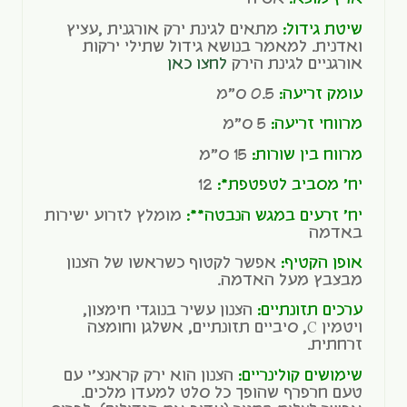
שיטת גידול:
מתאים לגינת ירק אורגנית ,עציץ
ואדנית. למאמר בנושא גידול שתילי ירקות
אורגניים לגינת הירק
לחצו כאן
עומק זריעה:
0.5 ס"מ
מרווחי זריעה:
5 ס"מ
מרווח בין שורות:
15 ס"מ
יח' מסביב לטפטפת*:
12
יח' זרעים במגש הנבטה**:
מומלץ לזרוע ישירות
באדמה
אופן הקטיף:
אפשר לקטוף כשראשו של הצנון
מבצבץ מעל האדמה.
ערכים תזונתיים:
הצנון עשיר בנוגדי חימצון,
ויטמין C, סיביים תזונתיים, אשלגן וחומצה
זרחתית.
שימושים קולינריים:
הצנון הוא ירק קראנצ'י עם
טעם חרפרף שהופך כל סלט למעדן מלכים.