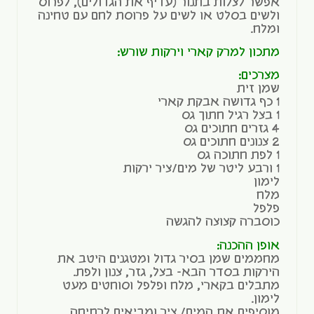
אפשר לצלות בתנור (עדיף את הגדולים), לפרוס
ולשים בסלט או לשים על פרוסת לחם עם טחינה
ומלח.
מתכון למרק קארי וירקות שורש:
מצרכים:
שמן זית
1 כף גדושה אבקת קארי
1 בצל רגיל חתוך גס
4 גזרים חתוכים גס
2 צנונים חתוכים גס
1 לפת חתוכה גס
1 ורבע ליטר של מים/ציר ירקות
לימון
מלח
פלפל
כוסברה קצוצה להגשה
אופן ההכנה:
מחממים שמן בסיר גדול ומטגנים היטב את
הירקות בסדר הבא- בצל, גזר, צנון ולפת.
מתבלים בקארי, מלח ופלפל וסוחטים מעט
לימון.
מוסיפים את המים/ ציר ומביאים לרתיחה.