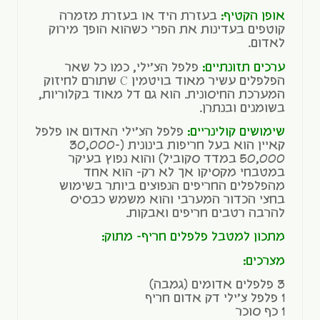
אופן הקטיף:
בעזרת היד או בעזרת מזמרה
קוטפים בעדינות את הפרי כשהוא הופך מירוק
לאדום.
ערכים תזונתיים:
פלפל הצ'ילי, כמו כל שאר
הפלפלים עשיר מאוד בויטמין C שתורם לחיזוק
המערכת החיסונית. הוא גם דל מאוד בקלוריות,
בשומנים ובנתרן.
שימושים קולינריים:
פלפל הצ'ילי האדום או פלפל
קאיין הוא בעל חריפות בינונית (30,000-
50,000 במדד סקוביל) והוא נפוץ בעיקר
במטבחי מקסיקו אך לא רק- הוא אחד
מהפלפלים החריפים הנפוצים ביותר בשימוש
בחצי הכדור המערבי והוא משמש כבסיס
להרבה רטבים חריפים ואבקות.
מתכון ל
מטבל פלפלים חריף- מתוק
:
מצרכים:
3 פלפלים אדומים (גמבה)
1 פלפל צ'ילי דק אדום חריף
1 כף סוכר