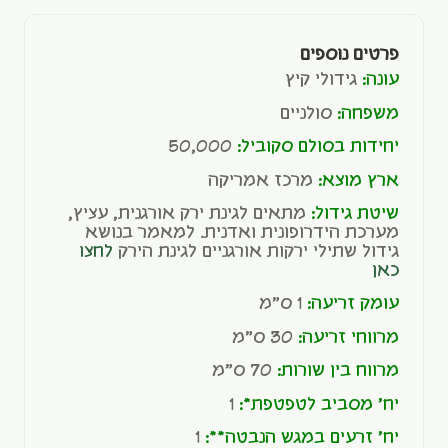
פרטים נוספים
עונה:
גידולי קיץ
משפחה:
סולניים
יחידות בסולם סקוביל:
50,000
ארץ מוצא:
מרכז אמריקה
שיטת גידול:
מתאים לגינת ירק אורגנית, עציץ,
מערכת הידרופונית ואדנית. למאמר בנושא
גידול שתילי ירקות אורגניים לגינת הירק
לחצו
כאן
עומק זריעה:
1 ס"מ
מרווחי זריעה:
30 ס"מ
מרווח בין שורות:
70 ס"מ
יח' מסביב לטפטפת*:
1
יח' זרעים במגש הנבטה**:
1