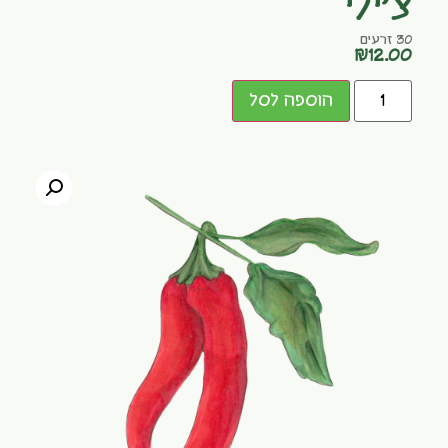
צ'ילי
30 זרעים
₪
12.00
הוספה לסל