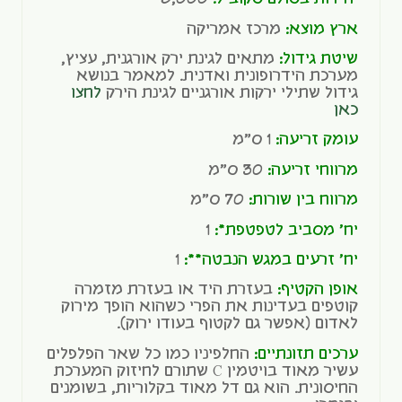
ארץ מוצא:
מרכז אמריקה
שיטת גידול:
מתאים לגינת ירק אורגנית, עציץ,
מערכת הידרופונית ואדנית. למאמר בנושא
גידול שתילי ירקות אורגניים לגינת הירק
לחצו
כאן
עומק זריעה:
1 ס"מ
מרווחי זריעה:
30 ס"מ
מרווח בין שורות:
70 ס"מ
יח' מסביב לטפטפת*:
1
יח' זרעים במגש הנבטה**:
1
אופן הקטיף:
בעזרת היד או בעזרת מזמרה
קוטפים בעדינות את הפרי כשהוא הופך מירוק
לאדום (אפשר גם לקטוף בעודו ירוק).
ערכים תזונתיים:
החלפיניו כמו כל שאר הפלפלים
עשיר מאוד בויטמין C שתורם לחיזוק המערכת
החיסונית. הוא גם דל מאוד בקלוריות, בשומנים