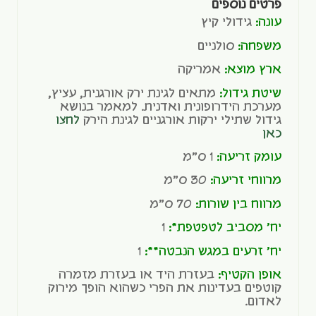
פרטים נוספים
עונה:
גידולי קיץ
משפחה:
סולניים
ארץ מוצא:
אמריקה
שיטת גידול:
מתאים לגינת ירק אורגנית, עציץ,
מערכת הידרופונית ואדנית. למאמר בנושא
גידול שתילי ירקות אורגניים לגינת הירק
לחצו
כאן
עומק זריעה:
1 ס"מ
מרווחי זריעה:
30 ס"מ
מרווח בין שורות:
70 ס"מ
יח' מסביב לטפטפת*:
1
יח' זרעים במגש הנבטה**:
1
אופן הקטיף:
בעזרת היד או בעזרת מזמרה
קוטפים בעדינות את הפרי כשהוא הופך מירוק
לאדום.