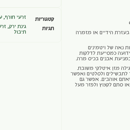
זרעי חורף
,
ע
קטגוריות
גינת ירק
,
זרע
תגיות
תיבול
בעזרת הידיים או מזמרה
ת נאה של ויטמינים
נרליים, כמו ויטמין K, C ו-A. ידועה כמסייעת לדלקות
מניעת אבנים בכיס מרה.
ילה מזן איטלקי משובח.
 לתבשילים ולסלטים ואפשר
אתם אוהבים. אפשר גם
או סתם לקצוץ ולפזר מעל