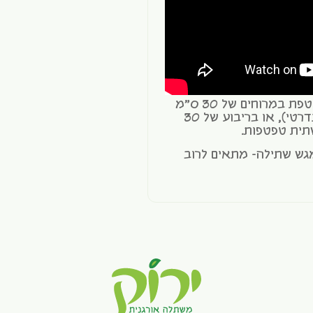
*כמות זרעים מומלצת סביב טפטפת במרוחים של 30 ס"מ
בין טפטפות (צינור טפטפות סטנדרטי), או בריבוע של 30
גש שתילה- מתאים לרוב