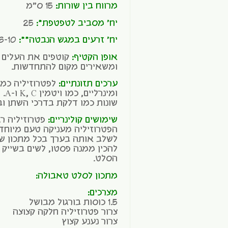
מרווח בין שורות:
15 ס"מ
יח' מסביב לטפטפת*:
25
יח' זרעים במגש הנבטה**:
6-10
אופן הקטיף:
קוטפים את העלים 
ומשאירים מקום להתחדשות.
ערכים תזונתיים:
לפטרוזיליה כמו
ומי
שונות כמו דלקת בדרכי השתן וב
שימושים קולינריים:
פטרוזיליה רג
הפטרוזיליה מעניקה טעם מיוחד
לשלב אותה בערך בכל מתכון ש
להכין ממנה פסטו, לשים בשייק 
הסלט.
מתכון לסלט טאבולה:
מצרכים:
1.5 כוסות בורגול מבושל
צרור פטרוזיליה חלקה קצוצה
צרור נענע קצוץ