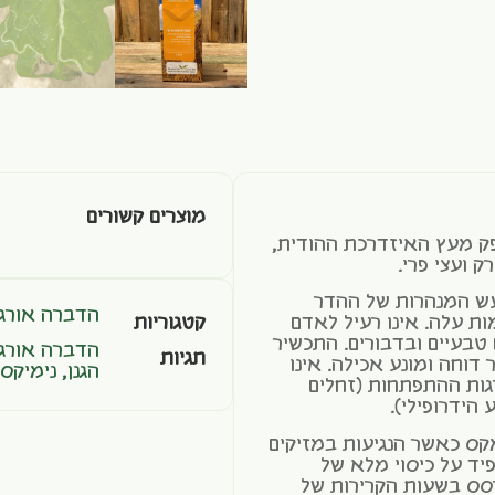
מוצרים קשורים
ק מעץ האיזדרכת ההודית,
ק ועצי פרי.
ש המנהרות של ההדר
הדברה אורגנ
ות עלה. אינו רעיל לאדם
קטגוריות
ם טבעיים ובדבורים. התכשיר
הדברה אורגנ
תגיות
 דוחה ומונע אכילה. אינו
הגנן
,
נימיקס
גות ההתפתחות (זחלים
הידרופילי).
ס כאשר הנגיעות במזיקים
פיד על כיסוי מלא של
רסס בשעות הקרירות של