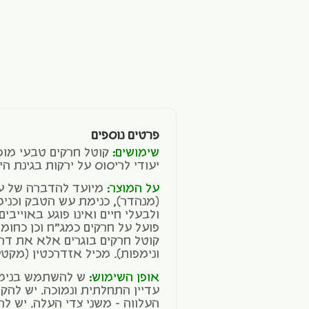
פרטים נוספים
שימושים:
קוטל חרקים טבעי מופ
יעודי לריסוס על ירקות בגינת היר
על המוצר:
מיועד להדברה של ע
(מנהדר), כנימת עש הטבק וכנימ
ולבעלי חיים ואינו פוגע באוייבי
פועל על חרקים כמג"ח וכן כחומר
קוטל חרקים בוגרים אלא את דר
ונימפות). מכיל אזדרכטין (מקטע 
אופן השימוש:
ש להשתמש בנימק
עדיין התחלתית ונמוכה. יש להק
העלווה – משני צדי העלה. יש ל