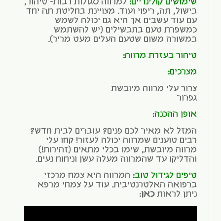
שימושים קולינריים:
למרווה סגולות רבות- טיהור,
בישול, תה, ריפוי ועוד. מצויינת בחליטת תה יחד
עם עוד עשבים אך היא גם יכולה לשמש
כמשפרת טעם בתבשילים (יש להשתמש
במשורה משום שטעם העלים מעט מריר).
טיהור בעזרת מרווה:
מצרכים:
צרור עלי מרווה מיובשת
גפרור
אופן ההכנה:
המזל לא מאיר לכם פנים? עוברים לבית חדש?
רבים טוענים שמרווה יכולה לעזור! קחו עלי
מרווה מיובשת, שימו בכלי מתאים (זהירות!)
והדליקו עד שהמרווה מעלה עשן וניחוח נעים.
טיפים לגידול טוב:
המרווה היא צמח מרכזי
ברפואה האלטרנטיבית. עוד על צמחי מרפא
ניתן לראות
כאן
: