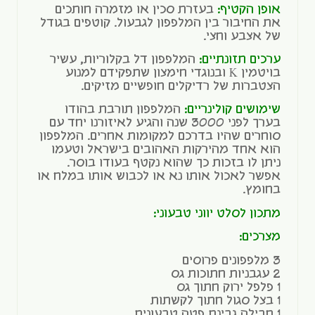
אופן הקטיף:
בעזרת סכין או מזמרה חותכים
את החיבור בין המלפפון לגבעול. קוטפים בגודל
של אצבע וחצי.
ערכים תזונתיים:
המלפפון דל בקלוריות, עשיר
בויטמין K ובנוגדי חימצון שתפקידם למנוע
הצטברות של רדיקלים חופשיים מזיקים.
שימושים קולינריים:
המלפפון תורבת בהודו
בערך לפני 3000 שנה והגיע לאיזורנו יחד עם
סוחרים שהיו בדרכם למקומות אחרים. המלפפון
הוא אחד מהירקות האהובים בישראל וטעמו
ניתן לו בזכות כך שהוא נקטף בעודו בוסר.
אפשר לאכול אותו נא או לכבוש אותו במלח או
בחומץ.
מתכון ל
סלט יווני טבעונ
י
:
מצרכים:
3 מלפפונים פרוסים
2 עגבניות חתוכות גס
1 פלפל ירוק חתוך גס
1 בצל סגול חתוך לקשתות
1 חבילה גבינת פטה טבעונית