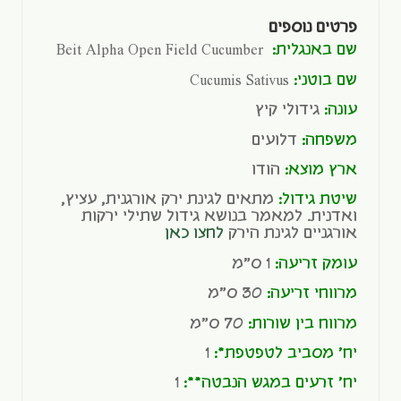
פרטים נוספים
שם באנגלית:
Beit Alpha Open Field Cucumber
שם בוטני:
Cucumis Sativus
עונה:
גידולי קיץ
משפחה:
דלועים
ארץ מוצא:
הודו
שיטת גידול:
מתאים לגינת ירק אורגנית, עציץ,
ואדנית. למאמר בנושא גידול שתילי ירקות
אורגניים לגינת הירק
לחצו כאן
עומק זריעה:
1 ס"מ
מרווחי זריעה:
30 ס"מ
מרווח בין שורות:
70 ס"מ
יח' מסביב לטפטפת*:
1
יח' זרעים במגש הנבטה**:
1