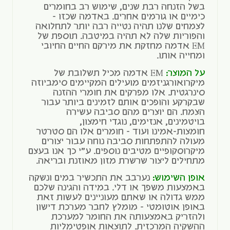
בשל הזנחה רבת שנים, שימוש רב בחומרים
כימיים או גורמים אחרים. באדמה שכזו –
לצמחים שלנו תהיה נטייה רבה יותר לתחלואה
והפוריות שלה לא תהיה במיטבה. תוספת של
EM אדמה מחזקת את מירקם החיים החיובי
ומחייה אותו.
על המוצר:
EM אדמה מכיל תשלובת של
מיקרואורגניזמים מועילים המקיימים סימביוזה
סינרגטית. אלו מפרקים את חומרי ההזנה
שבקרקע והופכים אותם לזמינים ביותר עבור
הצמח. הם יוצרים מהם סביבה עשירה
בויטמינים, אנזימים, נוגדי חימצון,
חומצות-אמינו ועוד – חומרים אלו הם סטרטר
מעולה להתפתחות סביבה נוחה עבור יצורים
מיקרוסקופיים מטיבים נוספים. ע"י כך אנו בעצם
מתחילים ליצור שרשרת מזון מאוזנת ובריאה.
אופן השימוש:
נערבב את התכשיר במים ונשקה
באמצעות משפך או דלי. במידה והגינה שלכם
ממש גדולה או שאתם מעוניינים לעשות זאת
באופן אוטומטי – מומלץ לחבר מערכת דישון
ולהזריק באמצעותה את החומר למערכת
ההשקיה המרכזית. לתוצאות אופטימליות