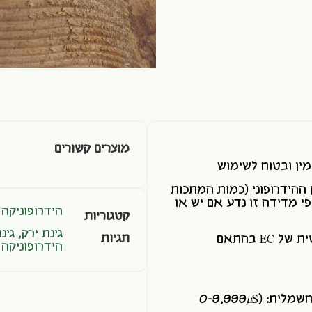
מוצרים קשורים
מין ובטוח לשימוש
רופוני (כמות המתכות
 מדידה זו נדע אם יש או
הידרופוניקה
קטגוריות
גינת ירק
,
גינ
תגיות
תוצאת חישוב אוטומטית של EC בהתאם
הידרופוניקה 
(0-9,999
S
µ