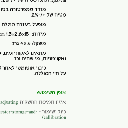
S/cm, תתכן סטיה של +/-2%.
µ
(
סטיה של +/-2%.
מופעל בעזרת סוללת (CR2032 (1X3V (כלולה)
מידות: 15×2.8×1.3 cm
משקל: 42.5 גרם
מתאים לאקווריומים, מערכ
ואקוופוניות, מי שתיה וכו'.
על חיי הסוללה.
אופן השימוש:
איזון תמיסת ההשקיה-
djusting/
כיול ושימור –
tester-storage-and-
callibration/