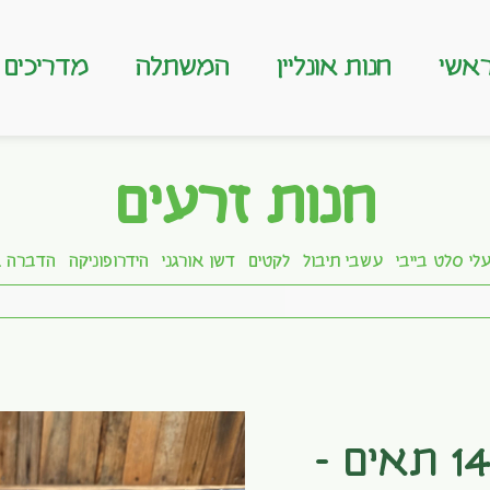
אשי
חנות אונליין
המשתלה
מדריכים
חנות זרעים
לי סלט בייבי
עשבי תיבול
לקטים
דשן אורגני
הידרופוניקה
הדברה א
מגש הנבטה 144 תאים –