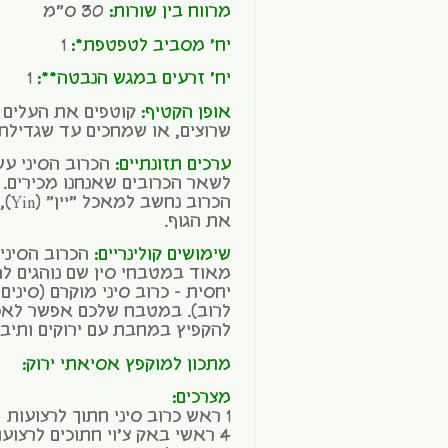
מרווח בין שורות:
30 ס"מ
יח' מסביב לטפטפת*:
1
יח' זרעים במגש הנבטה**:
1
אופן הקטיף:
קוטפים את העלים ב
שרוצים, או שמחכים עד שגדילת 
ערכים תזונתיים:
לשאר הכרובים שאנחנו מכירים. 
הכר
את הגוף.
שימושים קולינריים:
הכרוב הסיני 
מאוד במטבחי סין שם נוהגים להכ
יחסית – כרוב סיני מוקרם (סיני
לרוב). במטבח שלכם אפשר לאכו
להקפיץ במחבת עם ירוקים ותיבו
מתכון למוקפץ אסיאתי ירוק:
מצרכים:
1 ראש כרוב סיני חתוך לרצועות
4 ראשי באק צ'וי חתוכים לרצועות, חלק לבן וירוק