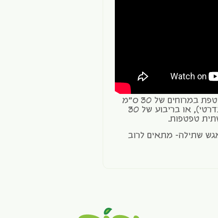
*כמות זרעים מומלצת סביב טפטפת במרוחים של 30 ס"מ
בין טפטפות (צינור טפטפות סטנדרטי), או בריבוע של 30
גש שתילה- מתאים לרוב