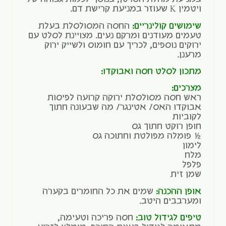
ויטמין K שעוזר במניעת קרישת דם.
שימושים קולינריים:
החסה המסולסלת בעלת
טעמים מעודנים ומרקם נעים. מצויינת לסלט עם
ירוקים נוספים, לכריך עם חומוס ולשייק ירוק
מרענן.
מתכון לסלט חסה ואבוקדו:
מצרכים:
ראש חסה מסולסלת ירוקה קרועה לפיסות
אבוקדו האס/ אטינגר/ מה שבעונה חתוך
לקוביות
חופן רוקט חתוך גס
½ פומלה מפולטת וחתוכה גס
לימון
מלח
פלפל
שמן זית
אופן ההכנה:
שמים את כל החומרים בקערה
ומערבבים היטב.
טיפים לגידול טוב:
חסה פריכה וטעימה,