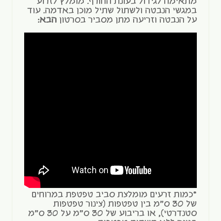
מתאימה לגידול בעונת החורף. מומלץ לזרוע
במגשי הנבטה ולשתול שתיל מוכן באדמה. עוד
על הנבטה וזריעה מתן מסביר בסרטון
הבא
:
*כמות זרעים מומלצת סביב טפטפת במרוחים
של 30 ס"מ בין טפטפות (צינור טפטפות
סטנדרטי), או בריבוע של 30 ס"מ על 30 ס"מ