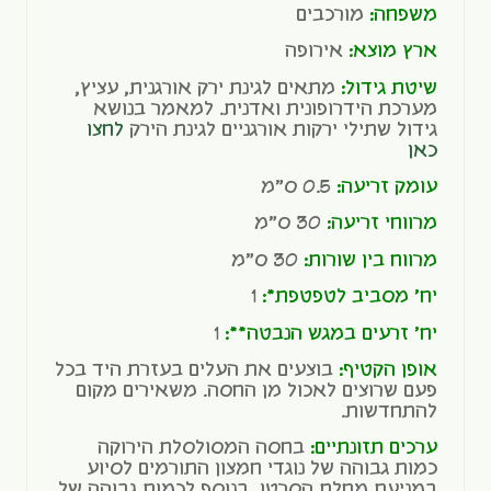
משפחה:
מורכבים
ארץ מוצא:
אירופה
שיטת גידול:
מתאים לגינת ירק אורגנית, עציץ,
מערכת הידרופונית ואדנית. למאמר בנושא
גידול שתילי ירקות אורגניים לגינת הירק
לחצו
כאן
עומק זריעה:
0.5 ס"מ
מרווחי זריעה:
30 ס"מ
מרווח בין שורות:
30 ס"מ
יח' מסביב לטפטפת*:
1
יח' זרעים במגש הנבטה**:
1
אופן הקטיף:
בוצעים את העלים בעזרת היד בכל
פעם שרוצים לאכול מן החסה. משאירים מקום
להתחדשות.
ערכים תזונתיים:
בחסה המסולסלת הירוקה
כמות גבוהה של נוגדי חמצון התורמים לסיוע
במניעת מחלת הסרטן, בנוסף לכמות גבוהה של