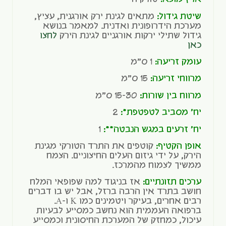
שיטת גידול:
מתאים לגינת ירק אורגנית, עציץ,
מערכת הידרופונית ואדנית. למאמר בנושא
גידול שתילי ירקות אורגניים לגינת הירק
לחצו
כאן
עומק זריעה:
1 ס"מ
מרווחי זריעה:
15 ס"מ
מרווח בין שורות:
15-30 ס"מ
יח' מסביב לטפטפת*:
2
יח' זרעים במגש הנבטה**:
1
אופן הקטיף:
קוטפים את התרד הטורקי מגינת
הירק, על ידי גיזום העלים החיצוניים. הצמח
ממשיך לצמוח מהמרכז.
ערכים תזונתיים:
אז בניגוד למה שפופאי המלח
חושב בתרד אין הרבה ברזל, אבל יש בו דברים
רבים אחרים, בעיקר ויטמינים כמו K ו-A.
ברפואה העממית הוא נחשב כמסייע לבעיות
עיכול, כמחזק של המערכת החיסונית וכמסייע