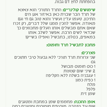
בהפחתת לחץ דם גבוה.
שימושים קולינריים:
התרד התורכי הוא צאצא
של תרד הבר שבוית כאן באיזור אגן הים
התיכון. טעמו עדין ועשיר והוא טוב גם חי וגם
מאודה. אפשר להכין ממנו שלל דברים, רק זכרו
שאם אתם מבשלים אותו העלים מתכווצים כך
שכדאי לשים הרבה. אפשר לשלב אותו
במאפים, בסלט, בתבשיל ואפילו בשייק!
מתכון לתבשיל תרד וחומוס:
מצרכים:
שני צרורות תרד תורכי ללא גבעול סיבי חתוכים
גס
1 כוס חומוס מבושל
2 שיני שום קצוצות
1 עגבניה בשלה ללא הקליפה
1 כפית כמון
מלח
פלפל
שמן זית
אופן ההכנה:
מחממים שמן במחבת ומטגנים
שום עד הזהבה. מוסיפים חומוסים ומטגנים כמה