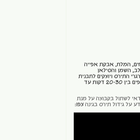
ם, המלח, אבקת אפייה
ב, השמן והסילאן
רי התירס ויוצקים לתבנית
אינגליש קייק משומנת היטב. אופים בין 20-30 דקות עד
אי לשתול בקבוצה על מנת
ע על גידול תירס בגינה
צפו
: