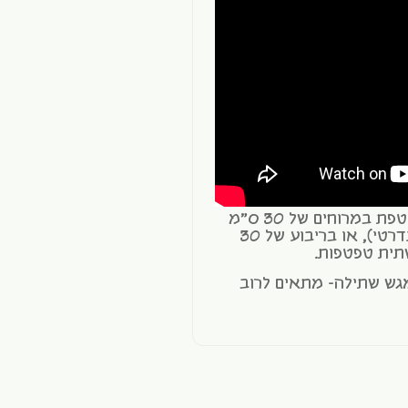
*כמות זרעים מומלצת סביב טפטפת במרוחים של 30 ס"מ
בין טפטפות (צינור טפטפות סטנדרטי), או בריבוע של 30
גש שתילה- מתאים לרוב