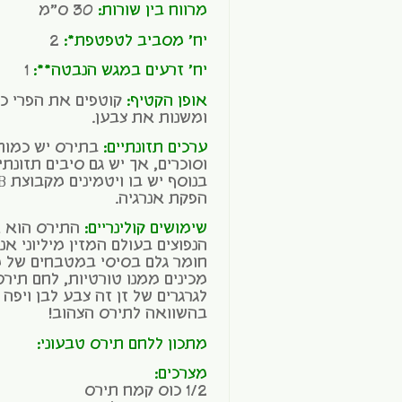
מרווח בין שורות:
30 ס"מ
יח' מסביב לטפטפת*:
2
יח' זרעים במגש הנבטה**:
1
אופן הקטיף:
קוטפים את הפרי כ
ומשנות את צבען.
ערכים תזונתיים:
בתירס יש כמות
וסוכרים, אך יש גם סיבים תזונתי
הפקת אנרגיה.
שימושים קולינריים:
התירס הוא א
הנפוצים בעולם המזין מיליוני א
חומר גלם בסיסי במטבחים של מ
מכינים ממנו טורטיות, לחם תירס
לגרגרים של זן זה צבע לבן ויפה
בהשוואה לתירס הצהוב!
מתכון ללחם תירס טבעוני:
מצרכים:
1/2 כוס קמח תירס