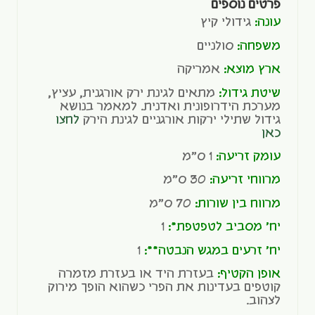
פרטים נוספים
עונה:
גידולי קיץ
משפחה:
סולניים
ארץ מוצא:
אמריקה
שיטת גידול:
מתאים לגינת ירק אורגנית, עציץ,
מערכת הידרופונית ואדנית. למאמר בנושא
גידול שתילי ירקות אורגניים לגינת הירק
לחצו
כאן
עומק זריעה:
1 ס"מ
מרווחי זריעה:
30 ס"מ
מרווח בין שורות:
70 ס"מ
יח' מסביב לטפטפת*:
1
יח' זרעים במגש הנבטה**:
1
אופן הקטיף:
בעזרת היד או בעזרת מזמרה
קוטפים בעדינות את הפרי כשהוא הופך מירוק
לצהוב.