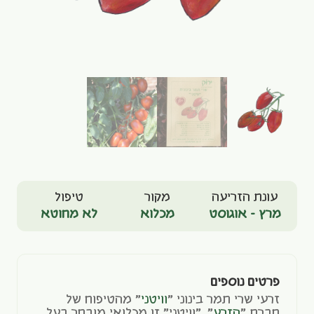
עונת הזריעה
מקור
טיפול
מרץ - אוגוסט
מכלוא
לא מחוטא
פרטים נוספים
זרעי שרי תמר בינוני "
וויטני
" מהטיפוח של
חברת "
הזרע
". "וויטני" זן מכלואי מובחר בעל