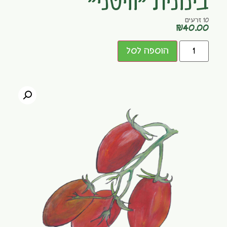
בינונית "וויטני"
10 זרעים
₪
40.00
הוספה לסל