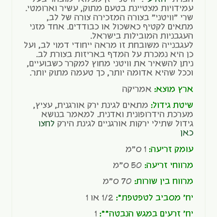
עמידויות מצטיינת בטעם מתוק, עשיר וארומטי.
שרי "וויטני" בצורה המזכירה צורה של לב,
מתאים לקטיף כאשכול או כבודדים. אחד מזני
העגבניות המובילות בישראל.
לעגבנייה משובחת זו מראה ייחודי דמוי לב, ועל
כן היא נמכרת על המדף באריזות בצורת לב.
ניתן להשאיר את וויטני מחוץ למקרר כשבועיים,
וככל שהיא אדומה יותר, כך טעמה מתוק יותר.
ארץ מוצא:
אמריקה
שיטת גידול:
מתאים לגינת ירק אורגנית, עציץ,
מערכת הידרופונית ואדנית. למאמר בנושא
גידול שתילי ירקות אורגניים לגינת הירק
לחצו
כאן
עומק זריעה:
1 ס"מ
מרווחי זריעה:
50 ס"מ
מרווח בין שורות:
70 ס"מ
יח' מסביב לטפטפת*:
1/2 או 1
יח' זרעים במגש הנבטה**:
1