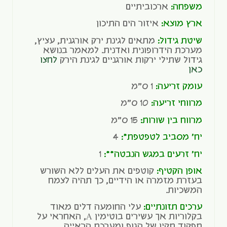
משפחה:
ארכוביתיים
ארץ מוצא:
איזור הים התיכון
שיטת גידול:
מתאים לגינת ירק אורגנית, עציץ,
מערכת הידרופונית ואדנית. למאמר בנושא
גידול שתילי ירקות אורגניים לגינת הירק
לחצו
כאן
עומק זריעה:
1 ס"מ
מרווחי זריעה:
10 ס"מ
מרווח בין שורות:
15 ס"מ
יח' מסביב לטפטפת*:
4
יח' זרעים במגש הנבטה**:
1
אופן הקטיף:
קוטפים את העלים ללא השורש
בעזרת מזמרה או הידיים, כך תהיה לצמח
המשכיות.
ערכים תזונתיים:
עלי החומעה דלים מאוד
בקלוריות אך עשירים בוטימין A, האחראי על
תפקוד תקין של הגוף ומערכת הראייה.