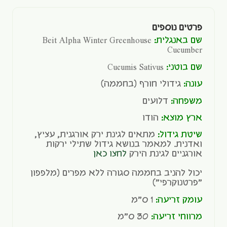
פרטים נוספים
שם באנגלית:
Beit Alpha Winter Greenhouse
Cucumber
שם בוטני:
Cucumis Sativus
עונה:
גידולי חורף (בחממה)
משפחה:
דלועים
ארץ מוצא:
הודו
שיטת גידול:
מתאים לגינת ירק אורגנית, עציץ,
ואדנית. למאמר בנושא גידול שתילי ירקות
אורגניים לגינת הירק
לחצו כאן
יכול להניב בחממה סגורה ללא מפרים (מלפפון
"פרטנוקרפי")
עומק זריעה:
1 ס"מ
מרווחי זריעה:
30 ס"מ