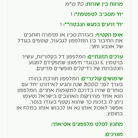
מרווח בין שורות:
70 ס"מ
יח' מסביב לטפטפת*:
1
יח' זרעים במגש הנבטה**:
1
אופן הקטיף:
בעזרת סכין או מזמרה חותכים
את החיבור בין המלפפון לגבעול. קוטפים בגודל
של אצבע וחצי.
ערכים תזונתיים:
המלפפון דל בקלוריות, עשיר
בויטמין K ובנוגדי חימצון שתפקידם למנוע
הצטברות של רדיקלים חופשיים מזיקים.
שימושים קולינריים:
המלפפון תורבת בהודו
בערך לפני 3000 שנה והגיע לאיזורנו יחד עם
סוחרים שהיו בדרכם למקומות אחרים. המלפפון
הוא אחד מהירקות האהובים בישראל וטעמו
ניתן לו בזכות כך שהוא נקטף בעודו בוסר.
אפשר לאכול אותו נא או לכבוש אותו במלח או
בחומץ.
מתכון ל
סלט מלפפונים אסיאתי
:
מצרכים: