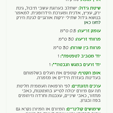
שיטת גידול:
ישתלב בערוגת עשבי תיבול, גינת
ירק, עציץ, אדנית ומערכת הידרופונית. למאמר
בנושא גידול שתילי ירקות אורגניים לגינת הירק
לחצו כאן
עומק זריעה:
0.5 ס"מ
מרווחי זריעה:
30 ס"מ
מרווח בין שורות:
30 ס"מ
יח' מסביב לטפטפת*:
1
יח' זרעים במגש הנבטה**:
1
אופן הקטיף:
קוטפים את העלים בשלמותם
בעדינות בעזרת הידיים או מזמרה.
ערכים תזונתיים:
לפי הרפואה העממית חליטת
תה עם מיורם יכולה לסייע בהצטננות, כאבי
מחזור, כאבי שיניים, עצבנות וחרדה וזיהומים
בפה ובגרון.
שימושים קולינריים:
המיורם או המיורן נקרא גם