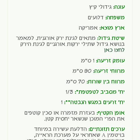
עונה:
גידולי קיץ
משפחה:
דלועים
ארץ מוצא:
אמריקה
שיטת גידול:
מתאים לגינת ירק אורגנית. למאמר
בנושא גידול שתילי ירקות אורגניים לגינת הירק
לחצו כאן
עומק זריעה:
1 ס"מ
מרווחי זריעה:
90 ס"מ
מרווח בין שורות:
70 ס"מ
יח' מסביב לטפטפת*:
1/3
יח' זרעים במגש הנבטה**:
1
אופן הקטיף:
בעזרת מזמרה או סכין קוטפים
את הפרי המוכן שנשאר יחסית קטן.
ערכים תזונתיים:
הדלעת עשירה במיוחד
בויטמין A שאחראי על מערכת הראייה,