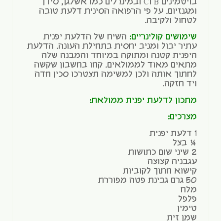
בויטמינים B וC ובמינרלים כמו אשלגן, סידן
ומגנזיום. על פי הרפואה הסינית דלעת טובה
לטחול ולקיבה.
שימושים קולינריים:
השיח של הדלעת יפנית
עתיר יבול ומניב יחסית בתחילת העונה. הדלעת
היפנית קטנה ומתוקה במיוחד והמבנה שלה
מתאים מאוד לממולאים. קחו בחשבון שקשה
לחתוך אותה ולכן למשימה תצטרכו סכין חדה
ויד חזקה.
מתכון לדלעת יפנית ממולאת:
מצרכים:
1 דלעת יפנית
¼ בצל
2 שיני שום כתושות
עגבניה קצוצה
קישוא חתוך לקוביות
50 גרם גבינת פטה מפוררת
מלח
פלפל
טימין
שמן זית