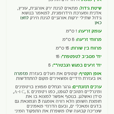
שיטת גידול:
מתאים לגינת ירק אורגנית, עציץ,
אדנית ומערכת הידרופונית. למאמר בנושא
גידול שתילי ירקות אורגניים לגינת הירק
לחצו
כאן
עומק זריעה:
1 ס"מ
מרווחי זריעה:
5 ס"מ
מרווח בין שורות:
15 ס"מ
יח' מסביב לטפטפת*:
15
יח' זרעים במגש הנבטה**:
5
אופן הקטיף:
קוטפים את העלים בעזרת
מזמרה
או בעזרת הידיים ומשאירים מקום להתחדשות
ערכים תזונתיים:
גרגר הנחלים מפוצץ בויטמינים
ומינרליים הטובים לגופנו, כמו ויטמינים C, K ו-A,
סידן ואשלגן. בנוסף אפשר למצוא בו את
חומצת השומן הלא רוויה אומגה 3 הנמצאת גם
בדגים ומאכלי ים, ובעם הדרוזי מאמינים
שצריכה קבועה שלו משפרת את התפקוד המיני