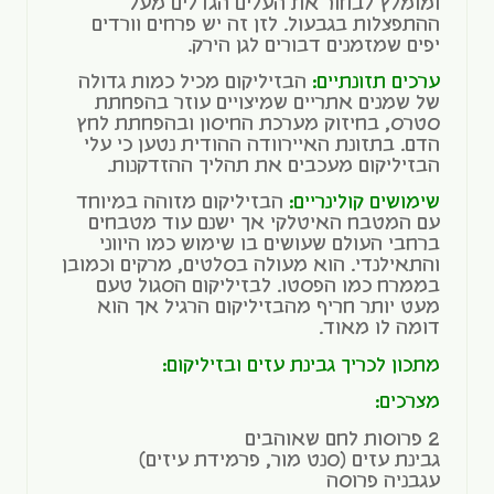
ומומלץ לבחור את העלים הגדלים מעל
ההתפצלות בגבעול. לזן זה יש פרחים וורדים
יפים שמזמנים דבורים לגן הירק.
ערכים תזונתיים:
הבזיליקום מכיל כמות גדולה
של שמנים אתריים שמיצויים עוזר בהפחתת
סטרס, בחיזוק מערכת החיסון ובהפחתת לחץ
הדם. בתזונת האיירוודה ההודית נטען כי עלי
הבזיליקום מעכבים את תהליך ההזדקנות.
שימושים קולינריים:
הבזיליקום מזוהה במיוחד
עם המטבח האיטלקי אך ישנם עוד מטבחים
ברחבי העולם שעושים בו שימוש כמו היווני
והתאילנדי. הוא מעולה בסלטים, מרקים וכמובן
בממרח כמו הפסטו. לבזיליקום הסגול טעם
מעט יותר חריף מהבזיליקום הרגיל אך הוא
דומה לו מאוד.
מתכון לכריך גבינת עזים ובזיליקום:
מצרכים:
2 פרוסות לחם שאוהבים
גבינת עזים (סנט מור, פרמידת עיזים)
עגבניה פרוסה