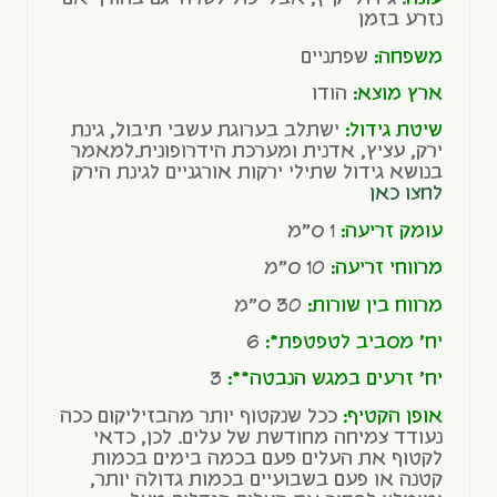
נזרע בזמן
משפחה:
שפתניים
ארץ מוצא:
הודו
שיטת גידול:
ישתלב בערוגת עשבי תיבול, גינת
ירק, עציץ, אדנית ומערכת הידרופונית.למאמר
בנושא גידול שתילי ירקות אורגניים לגינת הירק
לחצו כאן
עומק זריעה:
1 ס"מ
מרווחי זריעה:
10 ס"מ
מרווח בין שורות:
30 ס"מ
יח' מסביב לטפטפת*:
6
יח' זרעים במגש הנבטה**:
3
אופן הקטיף:
ככל שנקטוף יותר מהבזיליקום ככה
נעודד צמיחה מחודשת של עלים. לכן, כדאי
לקטוף את העלים פעם בכמה בימים בכמות
קטנה או פעם בשבועיים בכמות גדולה יותר,