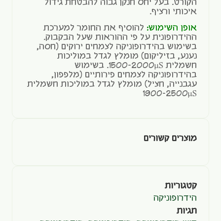
הקורט. בעל יחס חנקן גבוה להבטחת גידול
איכותי ורציף.
אופן השימוש:
להוסיף את החומר למערכת
ההידרופונית על פי ההוראות שעל הבקבוק.
בשימוש בהידרופוניקה לצמחים ירוקים (חסה,
נענע, בזיליקום) מומלץ לגדל במוליכות
חשמלית 1500-2000µS. בשימוש
בהידרופוניקה לצמחים פירותיים (מלפפון,
עגבנייה, חציל) מומלץ לגדל במוליכות חשמלית
1900-2500µS
מוצרים קשורים
קטגוריות
הידרופוניקה
תגיות