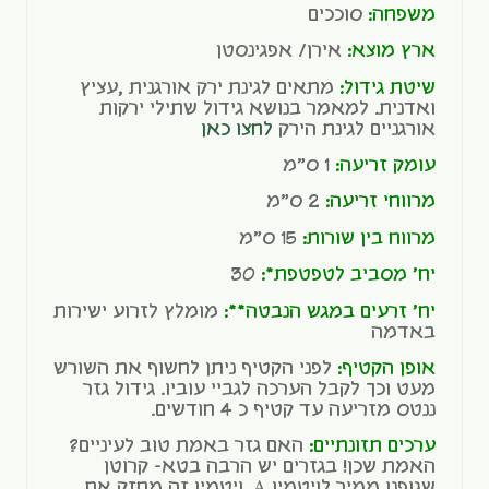
משפחה:
סוככים
ארץ מוצא:
אירן/ אפגינסטן
שיטת גידול:
מתאים לגינת ירק אורגנית ,עציץ
ואדנית. למאמר בנושא גידול שתילי ירקות
אורגניים לגינת הירק
לחצו כאן
עומק זריעה:
1 ס"מ
מרווחי זריעה:
2 ס"מ
מרווח בין שורות:
15 ס"מ
יח' מסביב לטפטפת*:
30
יח' זרעים במגש הנבטה**:
מומלץ לזרוע ישירות
באדמה
אופן הקטיף:
לפני הקטיף ניתן לחשוף את השורש
מעט וכך לקבל הערכה לגביי עוביו. גידול גזר
ננטס מזריעה עד קטיף כ 4 חודשים.
ערכים תזונתיים:
האם גזר באמת טוב לעיניים?
האמת שכן! בגזרים יש הרבה בטא- קרוטן
שגופנו ממיר לויטמין A. ויטמין זה מחזק את