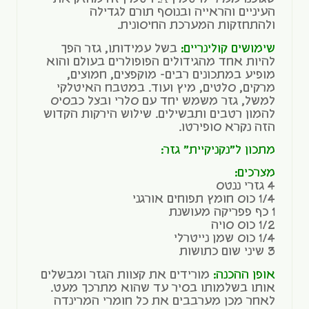
העיניים והראייה ובנוסף תורם לגדילה
ולהתחזקות המערכת החיסונית.
שימושים קולינריים:
בשל עמידותו, גזר הפך
להיות אחד מהגידולים הפופולרים בעולם והוא
מופיע במתכונים רבים- מוקפצים, חמוצים,
מרקים, סלטים, מיץ ועוד. במטבח האיטלקי
למשל, גזר משמש יחד עם סלרי ובצל כבסיס
להמון רטבים ותבשילים. שילוש הירקות הקדוש
הזה נקרא סופירטו.
מתכון ל"נקניקיית" גזר:
מצרכים:
4 גזרי ננטס
1/4 כוס חומץ תפוחים אורגני
1 כף פפריקה מעושנת
1/2 כוס סויה
1/4 כוס שמן נייטרלי
3 שיני שום כתושות
אופן ההכנה:
מורידים את קצוות הגזר ומבשלים
אותו בשלמותו בסיר עד שהוא מתרכך מעט.
לאחר מכן מערבבים את כל חומרי המרינדה