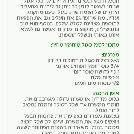
הבצל היבש ובסיום הגידול ייתן לנו בצל עגול
שניתן לשמור לזמן רב.ניתן גם ליהנות מהעלים
הירוקים של הצמח שהם בעלי טעם מתקתק
ועדין, מה שהופך גם את העלים וגם את הפקעת
לתוספת מצויינת לסלט שלכם. בנוסף הוא טוב
בתבשילים, מוקפצים ומרקים ואפשר גם למלא
אותו באורז ובשלל תוספות.
מתכון לבצל סגול מוחמץ מהיר:
מצרכים:
2-3 בצלים סגולים חתוכים דק דק
3/4 כוס חומץ תפוחים אורגני
1 כף גדושה סוכר חום
2 כפיות מלח
1/2 כוסות מים חמים
אופן ההכנה:
בכוס מדידה או קערה גדולה מערבבים את
חומרי המשרה עד שכל הסוכר והמלח נמסים
לתוך הנוזל.
בצנצנת מסדרים בצפיפות את פרוסות הבצל
ויוצקים מעל את המשרה. שימו לב שכל הבצל
מכוסה בנוזל. משאירים בצנצנת הפתוחה לשעה.
לאחר מכן סוגרים ומאחסנים במקרר.