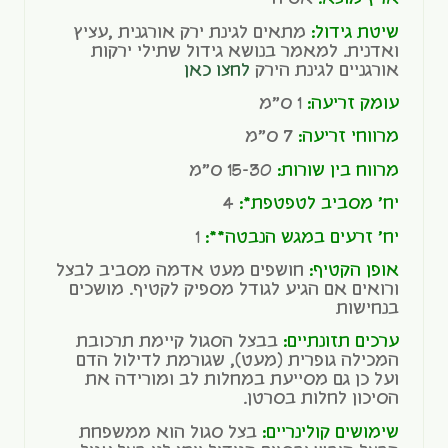
שיטת גידול:
מתאים לגינת ירק אורגנית ,עציץ
ואדנית. למאמר בנושא גידול שתילי ירקות
אורגניים לגינת הירק
לחצו כאן
עומק זריעה:
1 ס"מ
מרווחי זריעה:
7 ס"מ
מרווח בין שורות:
15-30 ס"מ
יח' מסביב לטפטפת*:
4
יח' זרעים במגש הנבטה**:
1
אופן הקטיף:
חושפים מעט אדמה מסביב לבצל
ורואים אם הגיע לגודל מספיק לקטיף. מושכים
בנחישות
ערכים תזונתיים:
בבצל הסגול קיימת תרכובת
המכילה גופרית (מעט), שגורמת לדילול הדם
ועל כן גם מסייעת במחלות לב ומורידה את
הסיכון לחלות בסרטן.
שימושים קולינריים:
בצל סגול הוא ממשפחת