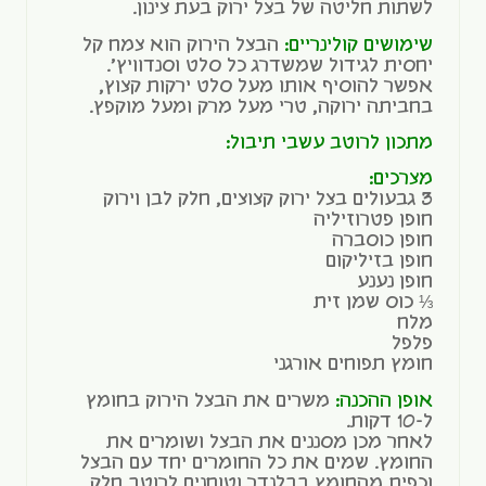
לשתות חליטה של בצל ירוק בעת צינון.
שימושים קולינריים:
הבצל הירוק הוא צמח קל
יחסית לגידול שמשדרג כל סלט וסנדוויץ'.
אפשר להוסיף אותו מעל סלט ירקות קצוץ,
בחביתה ירוקה, טרי מעל מרק ומעל מוקפץ.
מתכון לרוטב עשבי תיבול:
מצרכים:
3 גבעולים בצל ירוק קצוצים, חלק לבן וירוק
חופן פטרוזיליה
חופן כוסברה
חופן בזיליקום
חופן נענע
⅓ כוס שמן זית
מלח
פלפל
חומץ תפוחים אורגני
אופן ההכנה:
משרים את הבצל הירוק בחומץ
ל-10 דקות.
לאחר מכן מסננים את הבצל ושומרים את
החומץ. שמים את כל החומרים יחד עם הבצל
וכפית מהחומץ בבלנדר וטוחנים לרוטב חלק.