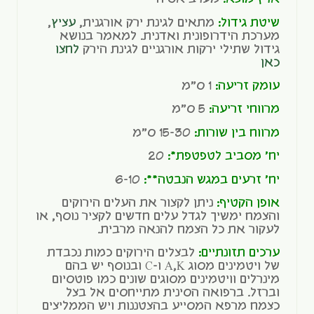
שיטת גידול:
מתאים לגינת ירק אורגנית,
עציץ
,
מערכת הידרופונית ואדנית. למאמר בנושא
גידול שתילי ירקות אורגניים לגינת הירק
לחצו
כאן
עומק זריעה:
1 ס"מ
מרווחי זריעה:
5 ס"מ
מרווח בין שורות:
15-30 ס"מ
יח' מסביב לטפטפת*:
20
יח' זרעים במגש הנבטה**:
6-10
אופן הקטיף:
ניתן לקצור את העלים הירוקים
והצמח ימשיך לגדל עלים חדשים לקציר נוסף, או
לעקור את כל הצמח להנאה מרבית.
ערכים תזונתיים:
לבצלים הירוקים כמות נכבדת
של ויטמינים מסוג A,K ו-C ובנוסף יש בהם
מינרלים וויטמינים מסוגים שונים כמו פוטסיום
וברזל. ברפואה הסינית מתייחסים אל בצל
כצמח מרפא המסייע בהצטננות ויש הממליצים