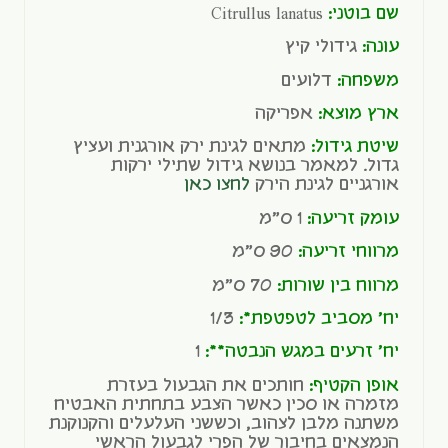
שם בוטני:
Citrullus lanatus
עונה:
גידולי קיץ
משפחה:
דלועים
ארץ מוצא:
אפריקה
שיטת גידול:
מתאים לגינת ירק אורגנית ועציץ
גדול. למאמר בנושא גידול שתילי ירקות
אורגניים לגינת הירק
לחצו כאן
עומק זריעה:
1 ס"מ
מרווחי זריעה:
90 ס"מ
מרווח בין שורות:
70 ס"מ
יח' מסביב לטפטפת*:
1/3
יח' זרעים במגש הנבטה**:
1
אופן הקטיף:
חותכים את הגבעול בעזרת
מזמרה או סכין כאשר הצבע בתחתית האבטיח
משתנה מלבן לצהוב, וכששני העלעלים והקנוקנת
הנמצאים בחיבור של הפרי לגבעול הראשי