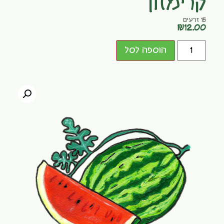
קרימזון
15 זרעים
₪
12.00
הוספה לסל