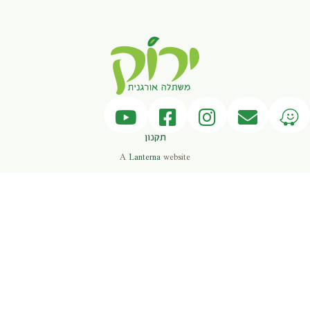
זריעה ושתילה באדמה
זריעה והנבטה במשתלה
תקנון
A
Lanterna
website