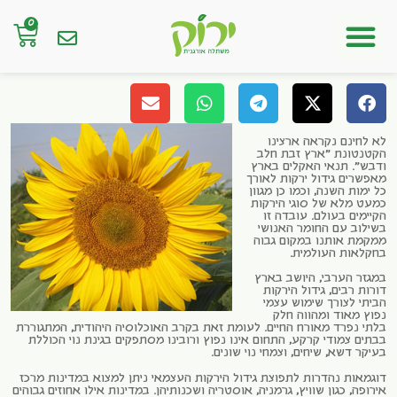
0
חנות אונליין
לא לחינם נקראה ארצינו
הקטנטונת "ארץ זבת חלב
ודבש". תנאי האקלים בארץ
מאפשרים גידול ירקות לאורך
כל ימות השנה, וכמו כן מגוון
כמעט מלא של סוגי הירקות
הקיימים בעולם. עובדה זו
בשילוב עם החומר האנושי
ממקמת אותנו במקום גבוה
בחקלאות העולמית.
במגזר הערבי, היושב בארץ
דורות רבים, גידול הירקות
הביתי לצורך שימוש עצמי
נפוץ מאוד ומהווה חלק
בלתי נפרד מאורח החיים. לעומת זאת בקרב האוכלוסיה היהודית, המתגוררת
בבתים צמודי קרקע, התחום אינו נפוץ ורובינו מסתפקים בגינת נוי הכוללת
בעיקר דשא, שיחים, וצמחי נוי שונים.
דוגמאות נהדרות לתפוצת גידול הירקות העצמאי ניתן למצוא במדינות מרכז
אירופה, כגון שוויץ, גרמניה, אוסטריה ושכנותיהן. במדינות אילו אחוזים גבוהים