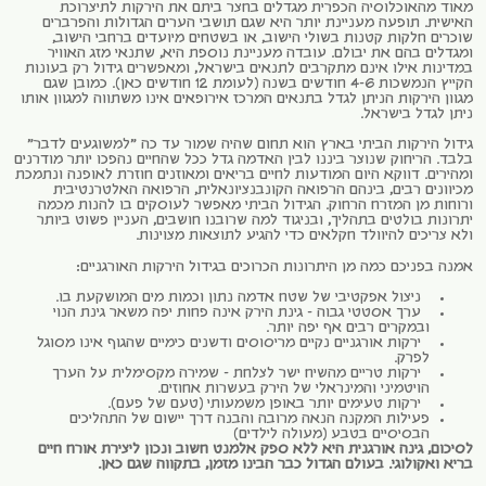
מאוד מהאוכלוסיה הכפרית מגדלים בחצר ביתם את הירקות לתיצרוכת
האישית. תופעה מעניינת יותר היא שגם תושבי הערים הגדולות והפרברים
שוכרים חלקות קטנות בשולי הישוב, או בשטחים מיועדים ברחבי הישוב,
ומגדלים בהם את יבולם. עובדה מעניינת נוספת היא, שתנאי מזג האוויר
במדינות אילו אינם מתקרבים לתנאים בישראל, ומאפשרים גידול רק בעונות
הקייץ הנמשכות 4-6 חודשים בשנה (לעומת 12 חודשים כאן). כמובן שגם
מגוון הירקות הניתן לגדל בתנאים המרכז אירופאים אינו משתווה למגוון אותו
ניתן לגדל בישראל.
גידול הירקות הביתי בארץ הוא תחום שהיה שמור עד כה "למשוגעים לדבר"
בלבד. הריחוק שנוצר ביננו לבין האדמה גדל ככל שהחיים נהפכו יותר מודרנים
ומהירים. דווקא היום המודעות לחיים בריאים ומאוזנים חוזרת לאופנה ונתמכת
מכיוונים רבים, בינהם הרפואה הקונבנציונאלית, הרפואה האלטרנטיבית
ורוחות מן המזרח הרחוק. הגידול הביתי מאפשר לעוסקים בו להנות מכמה
יתרונות בולטים בתהליך, ובניגוד למה שרובנו חושבים, העניין פשוט ביותר
ולא צריכים להיוולד חקלאים כדי להגיע לתוצאות מצוינות.
אמנה בפניכם כמה מן היתרונות הכרוכים בגידול הירקות האורגניים:
ניצול אפקטיבי של שטח אדמה נתון וכמות מים המושקעת בו.
ערך אסטטי גבוה – גינת הירק אינה פחות יפה משאר גינת הנוי
ובמקרים רבים אף יפה יותר.
ירקות אורגניים נקיים מריסוסים ודשנים כימיים שהגוף אינו מסוגל
לפרק.
ירקות טריים מהשיח ישר לצלחת – שמירה מקסימלית על הערך
הויטמיני והמינראלי של הירק בעשרות אחוזים.
ירקות טעימים יותר באופן משמעותי (טעם של פעם).
פעילות המקנה הנאה מרובה והבנה דרך יישום של התהליכים
הבסיסיים בטבע (מעולה לילדים)
לסיכום, גינה אורגנית היא ללא ספק אלמנט חשוב ונכון ליצירת אורח חיים
בריא ואקולוגי. בעולם הגדול כבר הבינו מזמן, בתקווה שגם כאן.