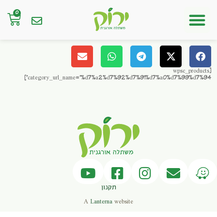
0
חנות אונליין
[wpsc_products
category_url_name='%d7%a2%d7%92%d7%91%d7%a0%d7%99%d7%94']
תקנון
A
Lanterna
website