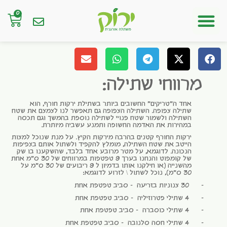
0
חנות אונליין
מרווחי שתילה:
אחד ה"טריקים" החשובים ביותר בשתילת ירקות חורף, הוא
שתילה צפופה. השתילה הצפופה גם תאפשר לנו לצמצם את שטח
השתילה ולשמור שטח פנויי לשתילה נוספת בהמשך וגם תכסה
במהירות את האדמה החשופה ותמנע עשביה מיותרת.
ירקות החורף קטנים בהרבה מירקות הקיץ. על מנת שנוכל למצות
הייטב את שטח השתילה, מומלץ להקפיד ולשתול אותם בצפיפות
הנכונה. לדוגמא, על מטר מרובע אחד בלבד, שהשקענו בו שק
של קומפוט והנחנו בערך 9 טפטפות במרווחים של 30 ס"מ אחת
מהשנייה (או חילקנו אותו בדמיון ל 9 ריבועים של 30 ס"מ על
30 ס"מ), נוכל לשתול \ לזרוע לדוגמא:
–
30 צנוניות בזריעה – סביב טפטפת אחת
–
4 שתילי פטרוזיליה – סביב טפטפת אחת
–
4 שתילי כוסברה – סביב טפטפת אחת
–
4 שתילי חסה סלנובה – סביב טפטפת אחת